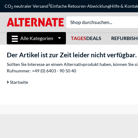
1
CO
neutraler Versand
Einfache Retouren-Abwicklung
Hilfe
&
Kontak
2
Alle Kategorien
TAGES
DEALS
REFURBIS
Der Artikel ist zur Zeit leider nicht verfügbar.
Sollten Sie Interesse an einem Alternativprodukt haben, können Sie 
Rufnummer:
+49 (0) 6403 - 90 50 40
Startseite