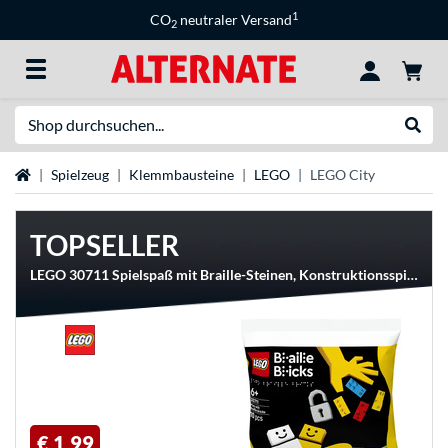
1
CO
neutraler Versand
2
Suche
Suche
Startseite
Spielzeug
Klemmbausteine
LEGO
LEGO City
TOPSELLER
LEGO 30711 Spielspaß mit Braille-Steinen, Konstruktionsspielzeug
€ 1,99