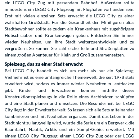
ein LEGO City Zug mit passendem Bahnhof. Außerdem sollte
mindestens ein LEGO City Flugzeug mit Flughafen vorhanden sein.
Erst mit vielen einzelnen Sets erwacht die LEGO City zu einer
wahrhaften Großstadt. Für die Gesundheit der Minifiguren alias
Stadtbewohner sollte es zudem ein Krankenhaus mit zugehörigem
Hubschrauber und Krankenwagen geben. Entdecken Sie immer
wieder Neuheiten, um Ihre Stadt weiterzuentwickeln und zu
vergrößern. So können Sie zahlreiche Teile und Straßenplatten zu
einem großen Abenteuer für Klein und Groß zusammensetzen.
Spielzeug, das zu einer Stadt erwacht
Bei LEGO City handelt es sich um mehr als nur ein Spielzeug.
Vielmehr ist es eine umfangreiche Themenwelt, die seit 1978 stets
erweitert wird, sodass es immer wieder Neuheiten zu entdecken
gibt. Kinder und Erwachsene können mithilfe dieses
Konstruktionsspielzeugs in die Rolle eines Architekten schlüpfen
und eine Stadt planen und umsetzen. Die Besonderheit bei LEGO
City liegt in der Erweiterbarkeit. So lassen sich alle Sets miteinander
kombinieren und mit Neuheiten ergänzen. Damit das Leben in der
Stadt nicht zu langweilig wird, wurde die Serie um ein Bergwerk, die
Raumfahrt, Nautik, Arktis und ein Sumpf-Gebiet erweitert. Mit
einem LEGO City Flugzeug, einem LEGO City Zug oder der LEGO