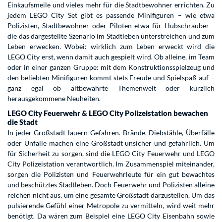
Einkaufsmeile und vieles mehr für die Stadtbewohner errichten. Zu
jedem LEGO City Set gibt es passende Minifiguren – wie etwa
Polizisten, Stadtbewohner oder Piloten etwa für Hubschrauber -
die das dargestellte Szenario im Stadtleben unterstreichen und zum
Leben erwecken. Wobei: wirklich zum Leben erweckt wird die
LEGO City erst, wenn damit auch gespielt wird. Ob alleine, im Team
oder in einer ganzen Gruppe: mit dem Konstruktionsspielzeug und
den beliebten Minifiguren kommt stets Freude und Spielspaß auf –
ganz egal ob altbewährte Themenwelt oder kürzlich
herausgekommene Neuheiten.
LEGO City Feuerwehr & LEGO City Polizeistation bewachen
die Stadt
In jeder Großstadt lauern Gefahren. Brände, Diebstähle, Überfälle
oder Unfälle machen eine Großstadt unsicher und gefährlich. Um
für Sicherheit zu sorgen, sind die LEGO City Feuerwehr und LEGO
City Polizeistation verantwortlich. Im Zusammenspiel miteinander,
sorgen die Polizisten und Feuerwehrleute für ein gut bewachtes
und beschütztes Stadtleben. Doch Feuerwehr und Polizisten alleine
reichen nicht aus, um eine gesamte Großstadt darzustellen. Um das
pulsierende Gefühl einer Metropole zu vermitteln, wird weit mehr
benötigt. Da wären zum Beispiel eine LEGO City Eisenbahn sowie