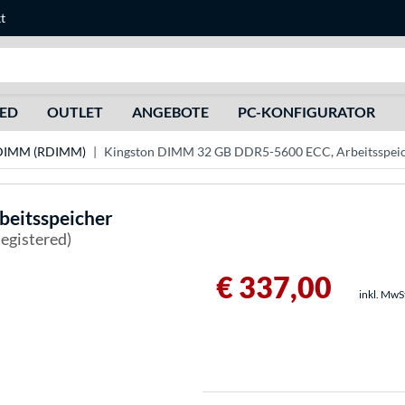
t
Suche
HED
OUTLET
ANGEBOTE
PC-KONFIGURATOR
 DIMM (RDIMM)
Kingston DIMM 32 GB DDR5-5600 ECC, Arbeitsspei
eitsspeicher
egistered)
€ 337,00
inkl. MwS