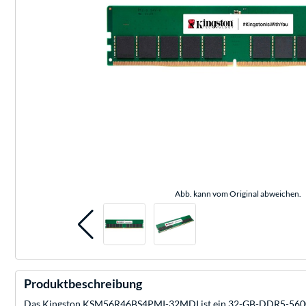
Abb. kann vom Original abweichen.
Produktbeschreibung
Das Kingston KSM56R46BS4PMI-32MDI ist ein 32-GB-DDR5-5600-Sp