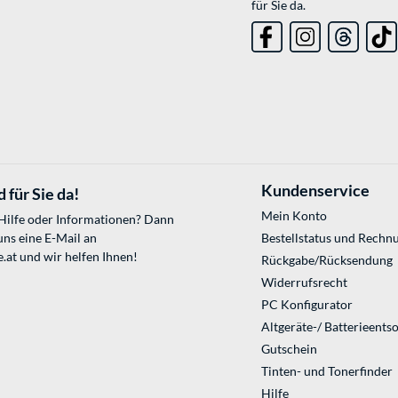
für Sie da.
Kundenservice
 für Sie da!
Mein Konto
 Hilfe oder Informationen? Dann
uns eine E-Mail an
Bestellstatus und Rechn
.at
und wir helfen Ihnen!
Rückgabe/Rücksendung
Widerrufsrecht
PC Konfigurator
Altgeräte-/ Batterieents
Gutschein
Tinten- und Tonerfinder
Hilfe