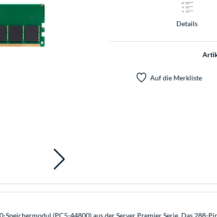
Details
Arti
Auf die Merkliste
eichermodul (PC5-44800) aus der Server Premier Serie. Das 288-Pin-