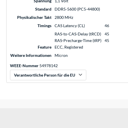
Spannung
1,1 Volt
Standard
DDR5-5600 (PC5-44800)
Physikalischer Takt
2800 MHz
Timings
CAS Latency (CL)
46
RAS-to-CAS-Delay (tRCD)
45
RAS-Precharge-Time (tRP)
45
Feature
ECC, Registered
Weitere Informationen
Micron
WEEE-Nummer
54978142
Verantwortliche Person für die EU