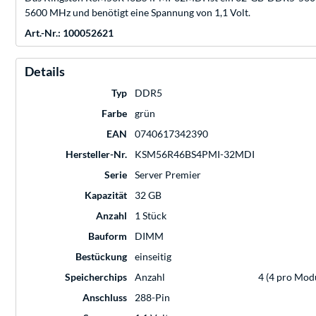
5600 MHz und benötigt eine Spannung von 1,1 Volt.
Art.-Nr.: 100052621
Details
Typ
DDR5
Farbe
grün
EAN
0740617342390
Hersteller-Nr.
KSM56R46BS4PMI-32MDI
Serie
Server Premier
Kapazität
32 GB
Anzahl
1 Stück
Bauform
DIMM
Bestückung
einseitig
Speicherchips
Anzahl
4 (4 pro Mod
Anschluss
288-Pin