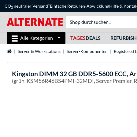
1
CO
neutraler Versand
Einfache Retouren-Abwicklung
Hilfe
&
Kontak
2
Alle Kategorien
TAGES
DEALS
REFURBIS
Startseite
Server & Workstations
Server-Komponenten
Registered
Kingston
DIMM 32 GB DDR5-5600 ECC, Arb
(grün, KSM56R46BS4PMI-32MDI, Server Premier, R