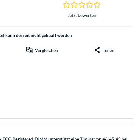
0.0 Sterne bei 0 Be
Jetzt bewerten
kel kann derzeit nicht gekauft werden
Vergleichen
Teilen
ECC-Registered-DIMM unterstützt eine Timing von 46-45-45 bei