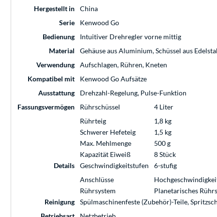
Hergestellt in
China
Serie
Kenwood Go
Bedienung
Intuitiver Drehregler vorne mittig
Material
Gehäuse aus Aluminium, Schüssel aus Edelsta
Verwendung
Aufschlagen, Rühren, Kneten
Kompatibel mit
Kenwood Go Aufsätze
Ausstattung
Drehzahl-Regelung, Pulse-Funktion
Fassungsvermögen
Rührschüssel
4 Liter
Rührteig
1,8 kg
Schwerer Hefeteig
1,5 kg
Max. Mehlmenge
500 g
Kapazität Eiweiß
8 Stück
Details
Geschwindigkeitstufen
6-stufig
Anschlüsse
Hochgeschwindigkei
Rührsystem
Planetarisches Rühr
Reinigung
Spülmaschinenfeste (Zubehör)-Teile, Spritzsc
Betriebsart
Netzbetrieb