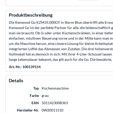
Produktbeschreibung
Die Kenwood Go KZM35.000GY in Storm Blue übertrifft alle Erwartu
Kenwood Go ist der perfekte Partner für alle, die leidenschaftlich 
man sie braucht. Ob in oder unter Küchenschränken, in einer tiefen 
einfachen, intuitiven Steuerung vorne und in der Mitte kann man
um die Maschine herum, eine clevere Lösung für kleine Arbeitsplat
integrierten Löffel das Abmessen von Zutaten. Die drei höhenvers
Vollmetall hat es dennoch in sich. Mit ihrer 4-Liter-Schüssel lass
lange Lebensdauer bekannt, das gilt auch für die Go. Die bewährte
Art.-Nr.: 100139154
Details
Typ
Küchenmaschine
Farbe
grau
EAN
5011423008363
Hersteller-Nr.
0W20011510