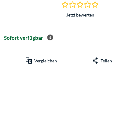
0.0 Sterne bei 0 Be
Jetzt bewerten
Sofort verfügbar
Vergleichen
Teilen