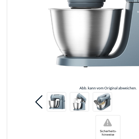
Abb. kann vom Original abweichen.
!
Sicherheits-
hinweise