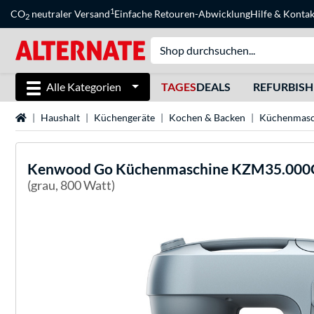
1
CO
neutraler Versand
Einfache Retouren-Abwicklung
Hilfe
&
Kontak
2
Alle Kategorien
TAGES
DEALS
REFURBIS
Startseite
Haushalt
Küchengeräte
Kochen & Backen
Küchenmasc
Kenwood
Go Küchenmaschine KZM35.000G
(grau, 800 Watt)