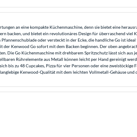
ngen an eine kompakte Küchenmaschine, denn sie bietet eine herausragen
gern backen, und bietet ein revolutionäres Design für überraschend viel 
Pfannenschublade oder versteckt in der Ecke, die handliche Go ist ideal f
 mit der Kenwood Go sofort mit dem Backen beginnen. Der oben angebrach
ten. Die Go Küchenmaschine mit drehbarem Spritzschutz lässt sich aus je
tellbaren Rührelemente aus Metall können leicht per Hand gereinigt wer
en sich bis zu 48 Cupcakes, Pizza für vier Personen oder eine zweistöcki
, langlebige Kenwood-Qualität mit dem leichten Vollmetall-Gehäuse und d