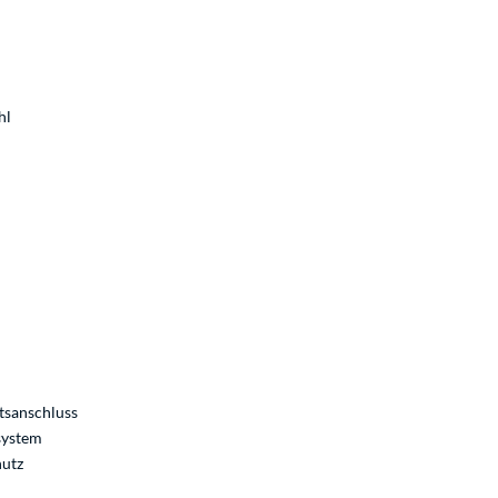
hl
tsanschluss
system
hutz