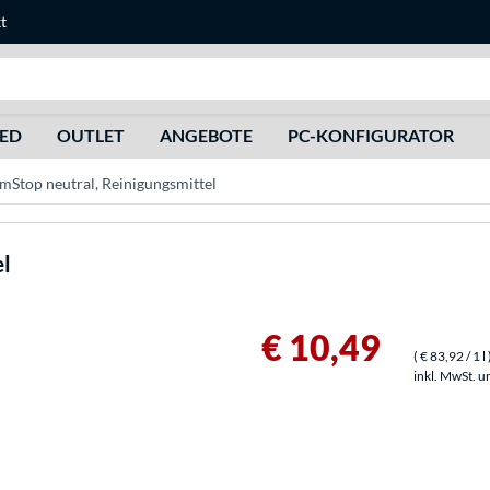
t
Suche
HED
OUTLET
ANGEBOTE
PC-KONFIGURATOR
mStop neutral, Reinigungsmittel
el
€ 10,49
(
€ 83,92
/ 1 l
inkl. MwSt. u