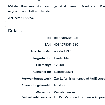
Mit dem flüssigen Entschäumungsmittel Foamstop Neutral von Kärc
angenehmen Duft im Haushalt.
Art.-Nr.: 1183696
Details
Typ
Reinigungsmittel
EAN
4054278054360
Hersteller-Nr.
6.295-873.0
Hergestellt in
Deutschland
Füllmenge
125 ml
Geeignet für
Dampfsauger
Verwendungszweck
Zur Lufterfrischung und Auflösun
Anwendungsbereich
Im Haus
Warn- und
Warnhinweise:
Sicherheitshinweise
H319 - Verursacht schwere Augenr