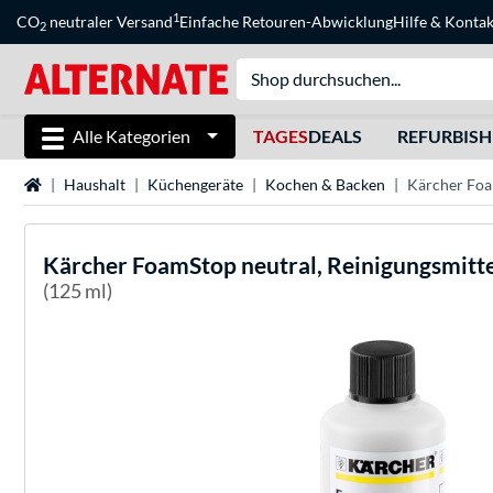
1
CO
neutraler Versand
Einfache Retouren-Abwicklung
Hilfe
&
Kontak
2
Alle Kategorien
TAGES
DEALS
REFURBIS
Startseite
Haushalt
Küchengeräte
Kochen & Backen
Kärcher Foa
Kärcher
FoamStop neutral, Reinigungsmitt
(125 ml)