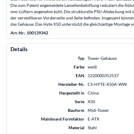
Die zum Patent angemeldete Lamellenbelüftung reduziert die Ablufti
mm-Lüftern angenehm kühl. Die strukturelle PSU-Abdeckung mit ide
der verstellbaren Vorderseite und Seite befinden. Insgesamt könne
das Gehäuse. Das Hyte X50 unterstützt die gleichzeitige Montage v
Art.-Nr.: 100139342
Details
Typ
Tower-Gehäuse
Farbe
weiß
EAN
1220000352537
Hersteller-Nr.
CS-HYTE-X50A-WW
Hergestellt in
China
Serie
X50
Bauform
Midi-Tower
Mainboard Formfaktor
E-ATX
Material
Stahl