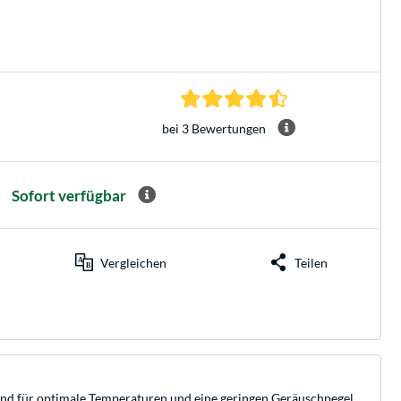
4.7 Sterne bei 3 Be
bei 3 Bewertungen
Sofort verfügbar
Vergleichen
Teilen
and für optimale Temperaturen und eine geringen Geräuschpegel.