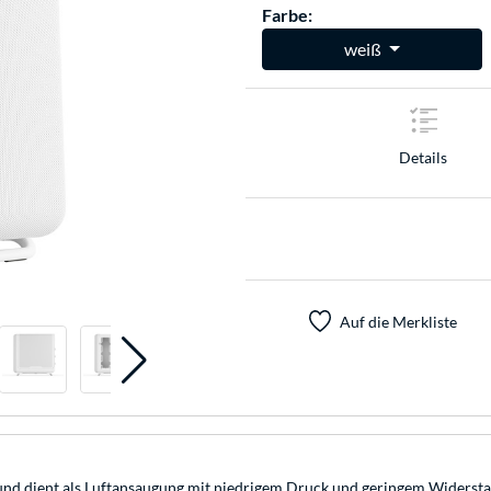
Farbe:
weiß
Details
Auf die Merkliste
 und dient als Luftansaugung mit niedrigem Druck und geringem Widerst