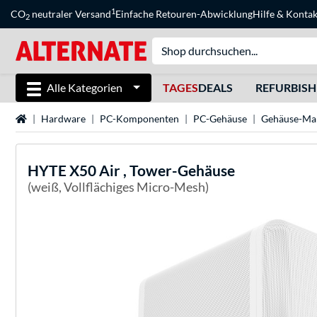
1
CO
neutraler Versand
Einfache Retouren-Abwicklung
Hilfe
&
Kontak
2
Alle Kategorien
TAGES
DEALS
REFURBIS
Startseite
Hardware
PC-Komponenten
PC-Gehäuse
Gehäuse-Ma
HYTE
X50 Air , Tower-Gehäuse
(weiß, Vollflächiges Micro-Mesh)