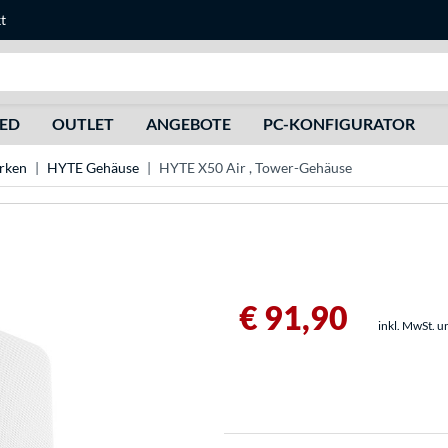
t
Suche
HED
OUTLET
ANGEBOTE
PC-KONFIGURATOR
rken
HYTE Gehäuse
HYTE X50 Air , Tower-Gehäuse
€ 91,90
inkl. MwSt. u