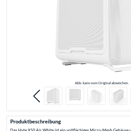
Abb. kann vom Original abweichen.
Produktbeschreibung
Das Hyte X50 Air White ist ein vollflächiges Micro-Mesh Gehäuse