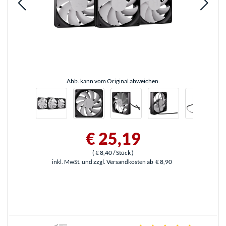
Abb. kann vom Original abweichen.
€ 25,19
(
€ 8,40
/ Stück
)
inkl. MwSt. und zzgl. Versandkosten ab
€ 8,90