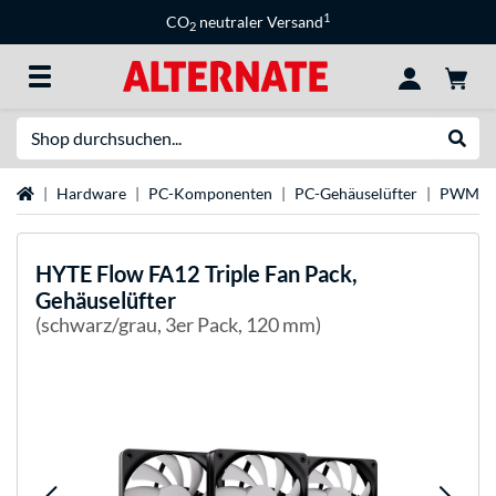
1
CO
neutraler Versand
2
Suche
Suche
Startseite
Hardware
PC-Komponenten
PC-Gehäuselüfter
PWM-Lü
HYTE
Flow FA12 Triple Fan Pack,
Gehäuselüfter
(schwarz/grau, 3er Pack, 120 mm)