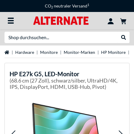
1
CO
neutraler Versand
2
Suche
Suche
Startseite
Hardware
Monitore
Monitor-Marken
HP Monitore
H
HP
E27k G5, LED-Monitor
(68.6 cm (27 Zoll), schwarz/silber, UltraHD/4K,
IPS, DisplayPort, HDMI, USB-Hub, Pivot)