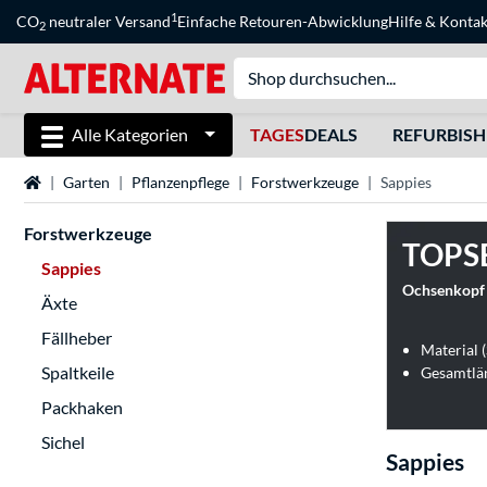
1
CO
neutraler Versand
Einfache Retouren-Abwicklung
Hilfe
&
Kontak
2
Alle Kategorien
TAGES
DEALS
REFURBIS
Startseite
Garten
Pflanzenpflege
Forstwerkzeuge
Sappies
Forstwerkzeuge
TOPS
Sappies
Ochsenkopf 
Äxte
Fällheber
Material (
Spaltkeile
Gesamtlä
Packhaken
Sichel
Sappies