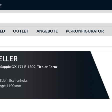
t
Suche
HED
OUTLET
ANGEBOTE
PC-KONFIGURATOR
ELLER
Sappie OX 171 E-1302, Tiroler Form
Stiel): Eschenholz
nge: 1100 mm