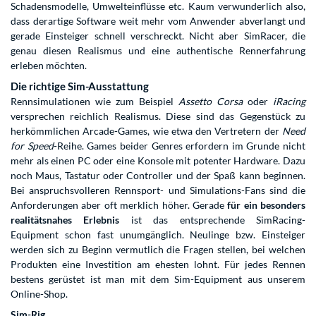
Schadensmodelle, Umwelteinflüsse etc. Kaum verwunderlich also,
dass derartige Software weit mehr vom Anwender abverlangt und
gerade Einsteiger schnell verschreckt. Nicht aber SimRacer, die
genau diesen Realismus und eine authentische Rennerfahrung
erleben möchten.
Die richtige Sim-Ausstattung
Rennsimulationen wie zum Beispiel
Assetto Corsa
oder
iRacing
versprechen reichlich Realismus. Diese sind das Gegenstück zu
herkömmlichen Arcade-Games, wie etwa den Vertretern der
Need
for Speed
-Reihe. Games beider Genres erfordern im Grunde nicht
mehr als einen PC oder eine Konsole mit potenter Hardware. Dazu
noch Maus, Tastatur oder Controller und der Spaß kann beginnen.
Bei anspruchsvolleren Rennsport- und Simulations-Fans sind die
Anforderungen aber oft merklich höher. Gerade
für ein besonders
realitätsnahes Erlebnis
ist das entsprechende SimRacing-
Equipment schon fast unumgänglich. Neulinge bzw. Einsteiger
werden sich zu Beginn vermutlich die Fragen stellen, bei welchen
Produkten eine Investition am ehesten lohnt. Für jedes Rennen
bestens gerüstet ist man mit dem Sim-Equipment aus unserem
Online-Shop.
Sim-Rig