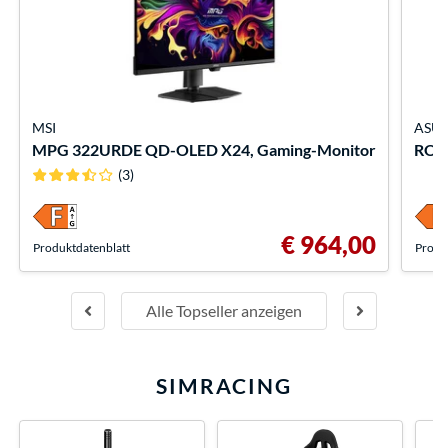
MSI
ASUS
MPG 322URDE QD-OLED X24, Gaming-Monitor
ROG
(3)
€ 964,00
Produkt­datenblatt
Produk
Alle Topseller anzeigen
SIMRACING