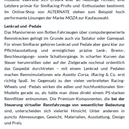
Letztere primär für SimRacing-Profis und -Enthusiasten bestimmt.
Im Online-Shop von ALTERNATE stehen zum Beispiel hoch
performante Lösungen der Marke
MOZA
zur Kaufauswahl.
Lenkrad und -Pedale
Das Manövrieren von flotten Fahrzeugen über computergenerierte
Rennstrecken gelingt im Grunde auch via Tastatur oder Gamepad.
Für einen SimRacer gehören Lenkrad und Pedale aber ganz klar zur
Pflichtausstattung und ermöglichen präzise Lenk-, Brems-,
Beschleunigungs- sowie Schaltvorgänge. In scharfen Kurven das
Steuer herumreißen oder auf der Zielgerade nochmal ordentlich
das Gaspedal durchtreten – mit einem Lenkrad und Pedalen
machen Rennsimulationen wie
Assetto Corsa
,
iRacing
& Co. erst
richtig Spaß. Im Gegensatz zu den vielen verbreiteten Racing-
Wheels und -Pedals wirken die edlen und hochfunktionalen Sim-
Modelle gerade so, als hätte man diese direkt einem PS-starken
Rennflitzer entnommen. Die Premium-Komponenten, die
bei der
Steuerung virtueller Rennfahrzeuge von wesentlicher Bedeutung
sind, unterscheiden sich vielerlei Hinsicht. Unter anderem in
puncto Abmessungen, Gewicht, Materialien, Ausstattung, Design
und Preis.