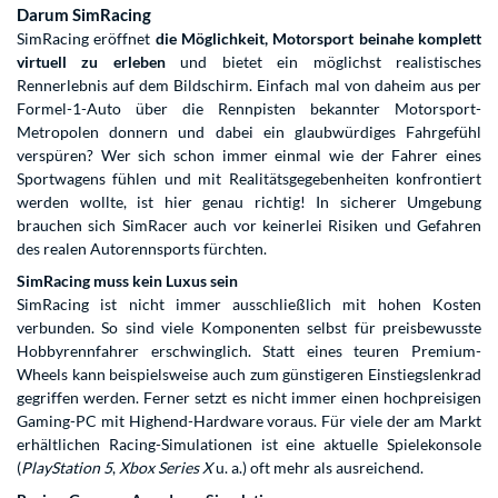
Darum SimRacing
SimRacing eröffnet
die Möglichkeit, Motorsport beinahe komplett
virtuell zu erleben
und bietet ein möglichst realistisches
Rennerlebnis auf dem Bildschirm. Einfach mal von daheim aus per
Formel-1-Auto über die Rennpisten bekannter Motorsport-
Metropolen donnern und dabei ein glaubwürdiges Fahrgefühl
verspüren? Wer sich schon immer einmal wie der Fahrer eines
Sportwagens fühlen und mit Realitätsgegebenheiten konfrontiert
werden wollte, ist hier genau richtig! In sicherer Umgebung
brauchen sich SimRacer auch vor keinerlei Risiken und Gefahren
des realen Autorennsports fürchten.
SimRacing muss kein Luxus sein
SimRacing ist nicht immer ausschließlich mit hohen Kosten
verbunden. So sind viele Komponenten selbst für preisbewusste
Hobbyrennfahrer erschwinglich. Statt eines teuren Premium-
Wheels kann beispielsweise auch zum günstigeren Einstiegslenkrad
gegriffen werden. Ferner setzt es nicht immer einen hochpreisigen
Gaming-PC mit Highend-Hardware voraus. Für viele der am Markt
erhältlichen Racing-Simulationen ist eine aktuelle Spielekonsole
(
PlayStation 5
,
Xbox Series X
u. a.) oft mehr als ausreichend.