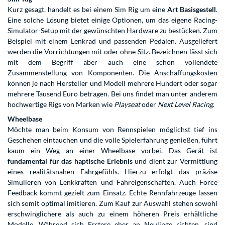
Kurz gesagt, handelt es bei einem Sim Rig um eine
Art Basisgestell
.
Eine solche Lösung bietet einige Optionen, um das eigene Racing-
Simulator-Setup mit der gewünschten Hardware zu bestücken. Zum
Beispiel mit einem Lenkrad und passenden Pedalen. Ausgeliefert
werden die Vorrichtungen mit oder ohne Sitz. Bezeichnen lässt sich
mit dem Begriff aber auch eine schon vollendete
Zusammenstellung von Komponenten. Die Anschaffungskosten
können je nach Hersteller und Modell mehrere Hundert oder sogar
mehrere Tausend Euro betragen. Bei uns findet man unter anderem
hochwertige Rigs von Marken wie
Playseat
oder
Next Level Racing
.
Wheelbase
Möchte man beim Konsum von Rennspielen möglichst tief ins
Geschehen eintauchen und die volle Spielerfahrung genießen, führt
kaum ein Weg an einer Wheelbase vorbei. Das Gerät ist
fundamental für das haptische Erlebnis
und dient zur Vermittlung
eines realitätsnahen Fahrgefühls. Hierzu erfolgt das präzise
Simulieren von Lenkkräften und Fahreigenschaften. Auch Force
Feedback kommt gezielt zum Einsatz. Echte Rennfahrzeuge lassen
sich somit optimal imitieren. Zum Kauf zur Auswahl stehen sowohl
erschwinglichere als auch zu einem höheren Preis erhältliche
Modelle. Während sich Erstere eher an Neulinge richten, sind