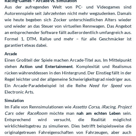
Racing-Games – Arcade vs. Simulation
Aus der aufregenden Welt von PC- und Videogames sind
Autorennspiele seit Jahrzehnten nicht mehr wegzudenken. Damals
wie heute begeben sich Zocker unterschiedlichen Alters wieder
und wieder an das Steuer von virtuellen Rennwagen. Das Angebot
an entsprechender Software fällt außerordentlich umfangreich aus.
Formel 1, DTM, Rallye und mehr – für alle Geschmäcker ist
garantiert etwas dabei.
Arcade
Einen Großteil der Spiele machen Arcade-Titel aus. Im Mittelpunkt
stehen
Action und Entertainment
. Komplexität und Realismus
rücken währenddessen in den Hintergrund. Der Einstieg fällt in der
Regel leichter und der allgemeine Schwierigkeitsgrad niedriger aus.
Ein Arcade-Paradebeispiel ist die Reihe
Need for Speed
von
Electronic Arts.
Simulation
Im Falle von Rennsimulationen wie
Assetto Corsa
,
iRacing
,
Project
Cars
oder
RaceRoom
möchte man
nah am echten Leben
sein.
Entsprechend wird versucht, die Realität möglichst
wirklichkeitsgetreu zu simulieren. Dies betrifft beispielsweise die
originalgetreuen Fahreigenschaften von Fahrzeugen, aber auch