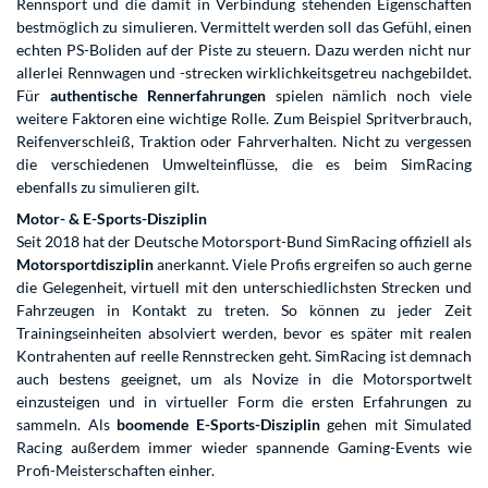
Rennsport und die damit in Verbindung stehenden Eigenschaften
bestmöglich zu simulieren. Vermittelt werden soll das Gefühl, einen
echten PS-Boliden auf der Piste zu steuern. Dazu werden nicht nur
allerlei Rennwagen und -strecken wirklichkeitsgetreu nachgebildet.
Für
authentische Rennerfahrungen
spielen nämlich noch viele
weitere Faktoren eine wichtige Rolle. Zum Beispiel Spritverbrauch,
Reifenverschleiß, Traktion oder Fahrverhalten. Nicht zu vergessen
die verschiedenen Umwelteinflüsse, die es beim SimRacing
ebenfalls zu simulieren gilt.
Motor- & E-Sports-Disziplin
Seit 2018 hat der Deutsche Motorsport-Bund SimRacing offiziell als
Motorsportdisziplin
anerkannt. Viele Profis ergreifen so auch gerne
die Gelegenheit, virtuell mit den unterschiedlichsten Strecken und
Fahrzeugen in Kontakt zu treten. So können zu jeder Zeit
Trainingseinheiten absolviert werden, bevor es später mit realen
Kontrahenten auf reelle Rennstrecken geht. SimRacing ist demnach
auch bestens geeignet, um als Novize in die Motorsportwelt
einzusteigen und in virtueller Form die ersten Erfahrungen zu
sammeln. Als
boomende E-Sports-Disziplin
gehen mit Simulated
Racing außerdem immer wieder spannende Gaming-Events wie
Profi-Meisterschaften einher.