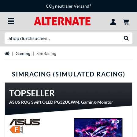
1
CO
neutraler Versand
2
Suche
Suche
Startseite
Gaming
SimRacing
SIMRACING (SIMULATED RACING)
TOPSELLER
ASUS ROG Swift OLED PG32UCWM, Gaming-Monitor