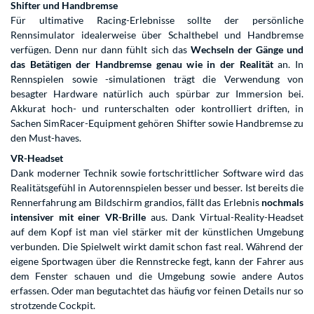
Shifter und Handbremse
Für ultimative Racing-Erlebnisse sollte der persönliche
Rennsimulator idealerweise über Schalthebel und Handbremse
verfügen. Denn nur dann fühlt sich das
Wechseln der Gänge und
das Betätigen der Handbremse genau wie in der Realität
an. In
Rennspielen sowie -simulationen trägt die Verwendung von
besagter Hardware natürlich auch spürbar zur Immersion bei.
Akkurat hoch- und runterschalten oder kontrolliert driften, in
Sachen SimRacer-Equipment gehören Shifter sowie Handbremse zu
den Must-haves.
VR-Headset
Dank moderner Technik sowie fortschrittlicher Software wird das
Realitätsgefühl in Autorennspielen besser und besser. Ist bereits die
Rennerfahrung am Bildschirm grandios, fällt das Erlebnis
nochmals
intensiver mit einer VR-Brille
aus. Dank Virtual-Reality-Headset
auf dem Kopf ist man viel stärker mit der künstlichen Umgebung
verbunden. Die Spielwelt wirkt damit schon fast real. Während der
eigene Sportwagen über die Rennstrecke fegt, kann der Fahrer aus
dem Fenster schauen und die Umgebung sowie andere Autos
erfassen. Oder man begutachtet das häufig vor feinen Details nur so
strotzende Cockpit.