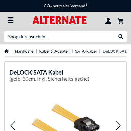
1
CO
neutraler Versand
2
Suche
Suche
Startseite
Hardware
Kabel & Adapter
SATA-Kabel
DeLOCK SATA 
DeLOCK
SATA Kabel
(gelb, 30cm, inkl. Sicherheitslasche)