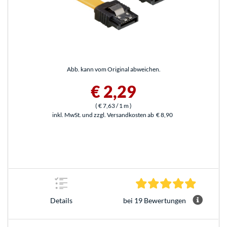
Abb. kann vom Original abweichen.
€ 2,29
(
€ 7,63
/ 1 m
)
inkl. MwSt. und zzgl. Versandkosten ab
€ 8,90
4.9 Stern
bei 19 Bewertungen
Details