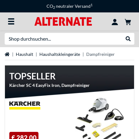
1
CO
neutraler Versand
2
Suche
Suche
Startseite
Haushalt
Haushaltskleingeräte
Dampfreiniger
TOPSELLER
Kärcher SC 4 EasyFix Iron, Dampfreiniger
€ 282,00