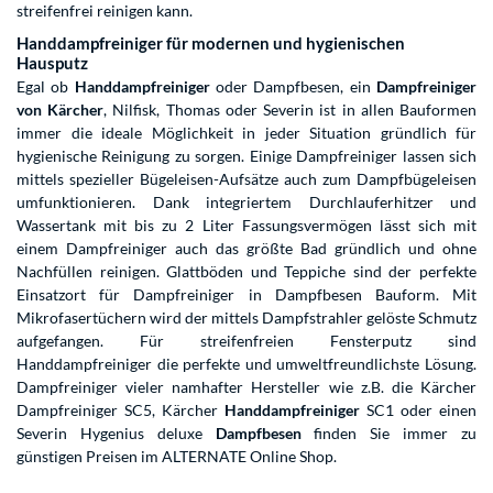
streifenfrei reinigen kann.
Handdampfreiniger für modernen und hygienischen
Hausputz
Egal ob
Handdampfreiniger
oder Dampfbesen, ein
Dampfreiniger
von Kärcher
, Nilfisk, Thomas oder Severin ist in allen Bauformen
immer die ideale Möglichkeit in jeder Situation gründlich für
hygienische Reinigung zu sorgen. Einige Dampfreiniger lassen sich
mittels spezieller Bügeleisen-Aufsätze auch zum Dampfbügeleisen
umfunktionieren. Dank integriertem Durchlauferhitzer und
Wassertank mit bis zu 2 Liter Fassungsvermögen lässt sich mit
einem Dampfreiniger auch das größte Bad gründlich und ohne
Nachfüllen reinigen. Glattböden und Teppiche sind der perfekte
Einsatzort für Dampfreiniger in Dampfbesen Bauform. Mit
Mikrofasertüchern wird der mittels Dampfstrahler gelöste Schmutz
aufgefangen. Für streifenfreien Fensterputz sind
Handdampfreiniger die perfekte und umweltfreundlichste Lösung.
Dampfreiniger vieler namhafter Hersteller wie z.B. die Kärcher
Dampfreiniger SC5, Kärcher
Handdampfreiniger
SC1 oder einen
Severin Hygenius deluxe
Dampfbesen
finden Sie immer zu
günstigen Preisen im ALTERNATE Online Shop.