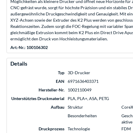
Möglichkeiten als kleinere Drucker und öffnet neue Horizonte für
CNC-gefräst wurde, sorgt für höchste Präzision und ein stabiles 
außergewöhnliche Druckgeschwindigkeit und Genauigkeit. Mit einer
XYZ-Achsen sowie der Extruder des K2 Plus werden von geschlos
Reaktionszeiten. Zudem sorgt die FOC-Regelung mit variabler Span
gleichmäßige Extrusion kommt beim K2 Plus ein Direct Drive Apus 
ermöglicht den Druck von Hochleistungsmaterialien.
Art.-Nr.: 100106302
Details
Typ
3D-Drucker
EAN
6971636403371
Hersteller-Nr.
1002110049
Unterstütztes Druckmaterial
PLA, PLA+, ASA, PETG
Aufbau
Struktur
Core
Besonderheiten
Gesch
aktiv
Druckprozess
Technologie
FDM