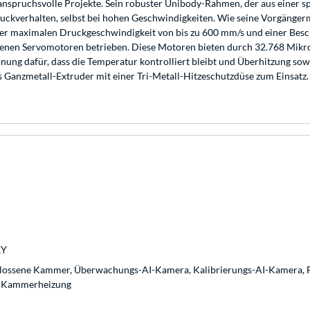
 anspruchsvolle Projekte. Sein robuster Unibody-Rahmen, der aus einer 
Druckverhalten, selbst bei hohen Geschwindigkeiten. Wie seine Vorgänger
 maximalen Druckgeschwindigkeit von bis zu 600 mm/s und einer Beschleu
senen Servomotoren betrieben. Diese Motoren bieten durch 32.768 Mik
nung dafür, dass die Temperatur kontrolliert bleibt und Überhitzung sow
Ganzmetall-Extruder mit einer Tri-Metall-Hitzeschutzdüse zum Einsatz.
XY
lossene Kammer, Überwachungs-AI-Kamera, Kalibrierungs-AI-Kamera, Fil
e Kammerheizung