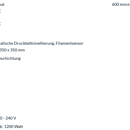
al
600 mm/s
C
C
atische Druckbettnivellierung, Filamentsensor
 350 x 350 mm
eschichtung
t
0 - 240 V
eb: 1200 Watt