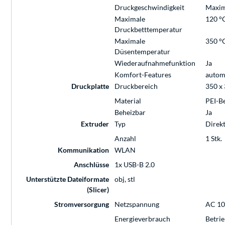
Druckgeschwindigkeit
Maxim
Maximale
120 °
Druckbetttemperatur
Maximale
350 °
Düsentemperatur
Wiederaufnahmefunktion
Ja
Komfort-Features
autom
Druckplatte
Druckbereich
350 x
Material
PEI-B
Beheizbar
Ja
Extruder
Typ
Direk
Anzahl
1 Stk.
Kommunikation
WLAN
Anschlüsse
1x USB-B 2.0
Unterstützte Dateiformate
obj, stl
(Slicer)
Stromversorgung
Netzspannung
AC 10
Energieverbrauch
Betri