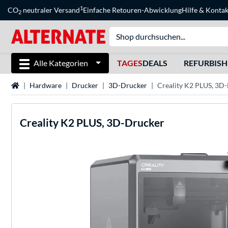
1
CO
neutraler Versand
Einfache Retouren-Abwicklung
Hilfe
&
Kontak
2
Alle Kategorien
TAGES
DEALS
REFURBIS
Startseite
Hardware
Drucker
3D-Drucker
Creality K2 PLUS, 3D
Creality
K2 PLUS, 3D-Drucker