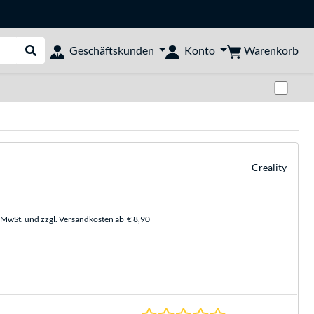
Warenkorb
Geschäftskunden
Konto
Suche durchführen
Zwi
Creality
. MwSt. und zzgl. Versandkosten ab
€ 8,90
0.0 Sterne bei 0 Be