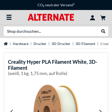
1
CO
neutraler Versand
2
Suche
Suche
Startseite
Hardware
Drucker
3D-Drucker
3D-Filament
Crealit
Creality
Hyper PLA Filament White, 3D-
Filament
(weiß, 1 kg, 1,75 mm, auf Rolle)