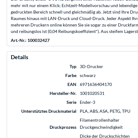
mehr mit nur einem Klick; Echtzeit-Modellvorschau und lebendige
gedruckten Bereich schnell und gleichmäßig ab. Jetzt sind Ihre D
Raumes hinaus mit LAN-Druck und Cloud-Druck. Jeder Aspekt Ihres
mehreren Druckern online können Sie sie sogar zu einer Druckfarm 
und reibungslos ist (0,04 Reibungskoeffizient*). Aus steifem Lagerst
Art.-Nr.: 100032427
Details
Typ
3D-Drucker
Farbe
schwarz
EAN
6971636404170
Hersteller-Nr.
1001020531
Serie
Ender-3
Unterstütztes Druckmaterial
PLA, ABS, ASA, PETG, TPU
Filamentrollenhalter
Druckprozess
Druckgeschwindigkeit
Dicke der Druckschichten