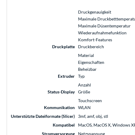
Druckgenauigkeit
Maximale Druckbetttemperat
Maximale Düsentemperatur
Wiederaufnahmefunktion
Komfort-Features
Druckplatte
Druckbereich
Material
Eigenschaften
Beheizbar
Extruder
Typ
Anzahl
Status-Display
Größe
Touchscreen
Kommunikation
WLAN
Unterstützte Dateiformate (Slicer)
3mf, amf, obj, stl
Kompatibel
MacOS, MacOS X, Windows XP
Stromversorgung
Netzspannung