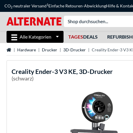
1
CO
neutraler Versand
Einfache Retouren-Abwicklung
Hilfe
&
Kontak
2
Alle Kategorien
TAGES
DEALS
REFURBIS
Startseite
Hardware
Drucker
3D-Drucker
Creality Ender-3 V3 
Creality
Ender-3 V3 KE, 3D-Drucker
(schwarz)