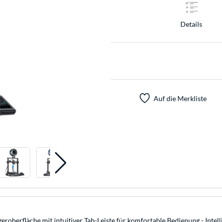
Details
Auf die Merkliste
roberfläche mit intuitiver Tab-Leiste für komfortable Bedienung - Intell