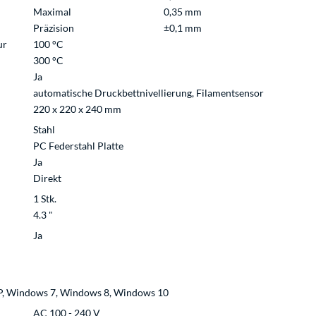
Maximal
0,35 mm
Präzision
±0,1 mm
ur
100 °C
300 °C
Ja
automatische Druckbettnivellierung, Filamentsensor
220 x 220 x 240 mm
Stahl
PC Federstahl Platte
Ja
Direkt
1 Stk.
4.3 "
Ja
, Windows 7, Windows 8, Windows 10
AC 100 - 240 V