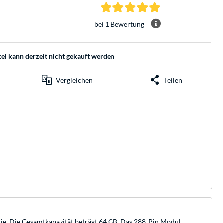
5.0 Sterne bei 1 Be
bei 1 Bewertung
kel kann derzeit nicht gekauft werden
Vergleichen
Teilen
. Die Gesamtkapazität beträgt 64 GB. Das 288-Pin Modul