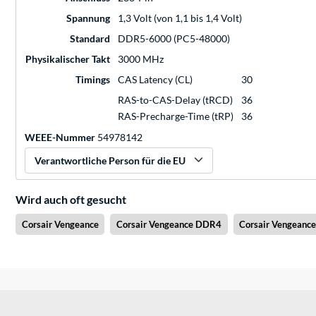
Spannung
1,3 Volt (von 1,1 bis 1,4 Volt)
Standard
DDR5-6000 (PC5-48000)
Physikalischer Takt
3000 MHz
Timings
CAS Latency (CL)
30
RAS-to-CAS-Delay (tRCD)
36
RAS-Precharge-Time (tRP)
36
WEEE-Nummer
54978142
Verantwortliche Person für die EU
Wird auch oft gesucht
Corsair Vengeance
Corsair Vengeance DDR4
Corsair Vengeanc