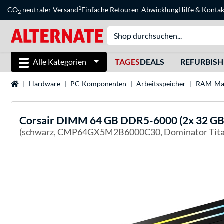
1
CO
neutraler Versand
Einfache Retouren-Abwicklung
Hilfe
&
Kontak
2
Alle Kategorien
TAGES
DEALS
REFURBIS
Startseite
Hardware
PC-Komponenten
Arbeitsspeicher
RAM-Ma
Corsair
DIMM 64 GB DDR5-6000 (2x 32 GB) 
(schwarz, CMP64GX5M2B6000C30, Dominator Tita