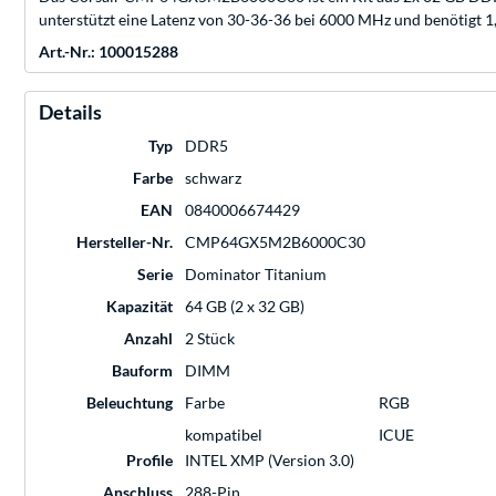
unterstützt eine Latenz von 30-36-36 bei 6000 MHz und benötigt 1,
Art.-Nr.: 100015288
Details
Typ
DDR5
Farbe
schwarz
EAN
0840006674429
Hersteller-Nr.
CMP64GX5M2B6000C30
Serie
Dominator Titanium
Kapazität
64 GB (2 x 32 GB)
Anzahl
2 Stück
Bauform
DIMM
Beleuchtung
Farbe
RGB
kompatibel
ICUE
Profile
INTEL XMP (Version 3.0)
Anschluss
288-Pin