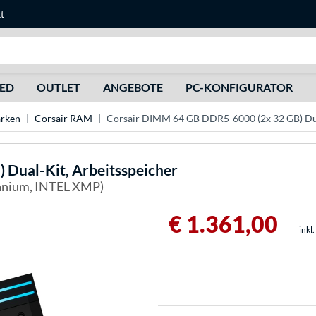
t
Suche
HED
OUTLET
ANGEBOTE
PC-KONFIGURATOR
rken
Corsair RAM
Corsair DIMM 64 GB DDR5-6000 (2x 32 GB) Dua
Dual-Kit, Arbeitsspeicher
nium, INTEL XMP)
€ 1.361,00
inkl