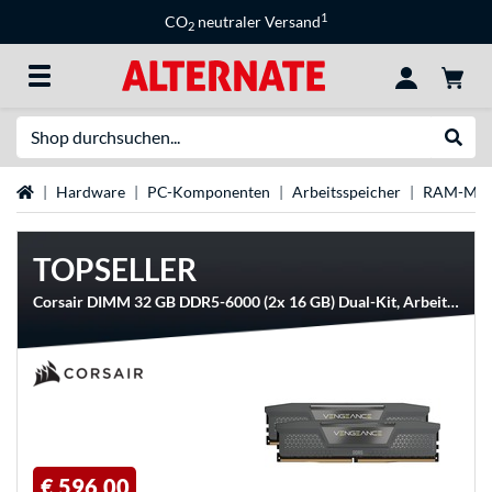
1
CO
neutraler Versand
2
Suche
Suche
Startseite
Hardware
PC-Komponenten
Arbeitsspeicher
RAM-Mar
TOPSELLER
Corsair DIMM 32 GB DDR5-6000 (2x 16 GB) Dual-Kit, Arbeitsspeicher
€ 596,00