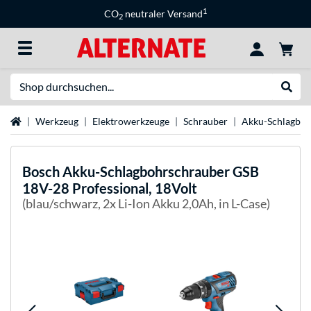
1
CO
neutraler Versand
2
Suche
Suche
Startseite
Werkzeug
Elektrowerkzeuge
Schrauber
Akku-Schlagboh
Bosch
Akku-Schlagbohrschrauber GSB
18V-28 Professional, 18Volt
(blau/schwarz, 2x Li-Ion Akku 2,0Ah, in L-Case)