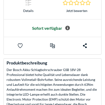
0.0 Stern
Jetzt bewerten
Details
Sofort verfügbar
Produktbeschreibung
Der Bosch Akku-Schlagbohrschrauber GSB 18V-28
Professional bietet hohe Qualität und Lebensdauer dank
robustem Vollmetall-Bohrfutter. Seine ausreichende Leistung
und Laufzeit für die wichtigsten Anwendungen durch 63Nm
Anlaufdrehmoment machen ihn zum idealen Begleiter, und die
integrierte LED-Lampe erhellt auch dunkle Stellen. Die
Electronic Motor Protection (EMP) schützt den Motor vor
Überlastung und sorgt für lange Lebensdauer, die Bosch