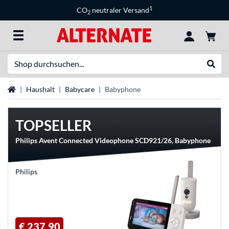
1
CO
neutraler Versand
2
Suche
Suche
Startseite
Haushalt
Babycare
Babyphone
TOPSELLER
Philips Avent Connected Videophone SCD921/26, Babyphone
Philips
€ 237,90