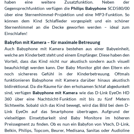
haben eine weitere Zusatzfunktion. Neben der
Gegensprechfunktion verfügen die
Philips Babyphone
SCD580/00
über eine Sternenhimmel-Projektion und eine MP3-Funktion. So
können dem Kind Schlaflieder vorgespielt und ein schöner
Sternenhimmel an die Decke geworfen werden – ideal zum
Einschlafen!
Babyfon mit Kamera – für maximale Betreuung
Auch Babyphone mit Kamera bestehen aus einer Babyeinheit,
welche am Kinderbett steht und einem Empfänger. Diese haben den
Vorteil, dass das Kind nicht nur akustisch sondern auch visuell
beaufsichtigt werden kann. Der Baby Monitor gibt den Eltern ein
noch sichereres Gefühl in der Kinderbetreuung. Oftmals
funktionieren Babyphone mit Kamera darüber hinaus akustisch
bidirektional. Da die Räume für den erholsamen Schlaf abgedunkelt
sind, verfügen
Babyphone mit Kamera
wie das D-Link EyeOn HD
360 über eine Nachtsicht-Funktion mit bis zu fünf Metern
Sichtweite. Sobald sich das Kind bewegt, wird das Bild bei dem D-
Link EyeOn auf das Smartphone übertragen. Aufgrund der
vielseitigen Einsetzbarkeit sind Baby Monitore im höheren
Preissegment zu finden. Ob es nun ein Babyfon von Vtech, D-Link,
Belkin, Philips, Topcom, Beurer, Medisana, Sanitas oder Audioline