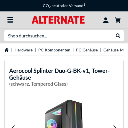
1
CO
neutraler Versand
2
Suche
Suche
Startseite
Hardware
PC-Komponenten
PC-Gehäuse
Gehäuse-Mar
Aerocool
Splinter Duo-G-BK-v1, Tower-
Gehäuse
(schwarz, Tempered Glass)