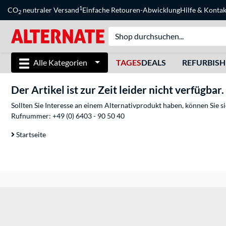
1
CO
neutraler Versand
Einfache Retouren-Abwicklung
Hilfe
&
Kontak
2
Alle Kategorien
TAGES
DEALS
REFURBIS
Der Artikel ist zur Zeit leider nicht verfügbar.
Sollten Sie Interesse an einem Alternativprodukt haben, können Sie 
Rufnummer:
+49 (0) 6403 - 90 50 40
Startseite