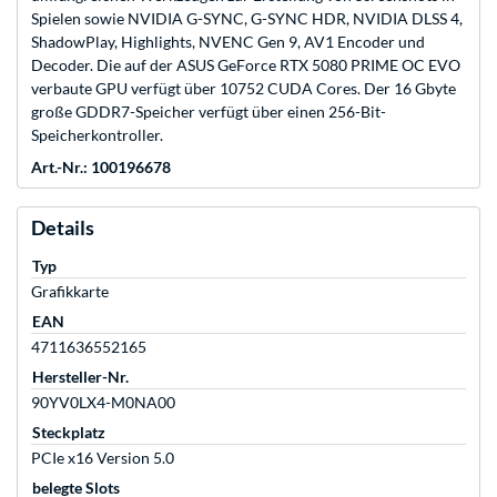
Spielen sowie NVIDIA G-SYNC, G-SYNC HDR, NVIDIA DLSS 4,
ShadowPlay, Highlights, NVENC Gen 9, AV1 Encoder und
Decoder. Die auf der ASUS GeForce RTX 5080 PRIME OC EVO
verbaute GPU verfügt über 10752 CUDA Cores. Der 16 Gbyte
große GDDR7-Speicher verfügt über einen 256-Bit-
Speicherkontroller.
Art.-Nr.: 100196678
Details
Typ
Grafikkarte
EAN
4711636552165
Hersteller-Nr.
90YV0LX4-M0NA00
Steckplatz
PCIe x16 Version 5.0
belegte Slots