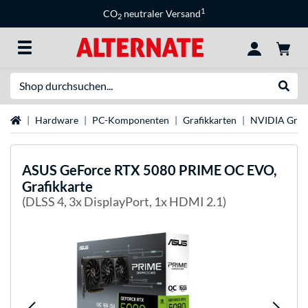
1
CO
neutraler Versand
2
Suche
Suche
Startseite
Hardware
PC-Komponenten
Grafikkarten
NVIDIA Grafi
ASUS
GeForce RTX 5080 PRIME OC EVO,
Grafikkarte
(DLSS 4, 3x DisplayPort, 1x HDMI 2.1)