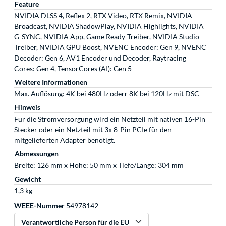
Feature
NVIDIA DLSS 4, Reflex 2, RTX Video, RTX Remix, NVIDIA
Broadcast, NVIDIA ShadowPlay, NVIDIA Highlights, NVIDIA
G-SYNC, NVIDIA App, Game Ready-Treiber, NVIDIA Studio-
Treiber, NVIDIA GPU Boost, NVENC Encoder: Gen 9, NVENC
Decoder: Gen 6, AV1 Encoder und Decoder, Raytracing
Cores: Gen 4, TensorCores (AI): Gen 5
Weitere Informationen
Max. Auflösung: 4K bei 480Hz oderr 8K bei 120Hz mit DSC
Hinweis
Für die Stromversorgung wird ein Netzteil mit nativen 16-Pin
Stecker oder ein Netzteil mit 3x 8-Pin PCIe für den
mitgelieferten Adapter benötigt.
Abmessungen
Breite: 126 mm x Höhe: 50 mm x Tiefe/Länge: 304 mm
Gewicht
1,3 kg
WEEE-Nummer
54978142
Verantwortliche Person für die EU