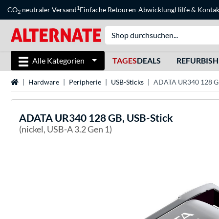
1
CO
neutraler Versand
Einfache Retouren-Abwicklung
Hilfe
&
Kontak
2
Alle Kategorien
TAGES
DEALS
REFURBIS
Startseite
Hardware
Peripherie
USB-Sticks
ADATA UR340 128 GB
ADATA
UR340 128 GB, USB-Stick
(nickel, USB-A 3.2 Gen 1)