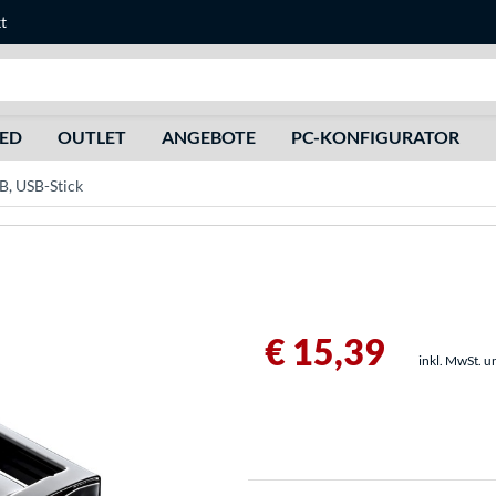
t
Suche
HED
OUTLET
ANGEBOTE
PC-KONFIGURATOR
, USB-Stick
€ 15,39
inkl. MwSt. u