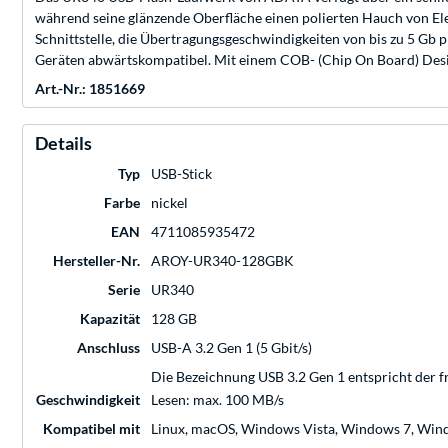
während seine glänzende Oberfläche einen polierten Hauch von Ele
Schnittstelle, die Übertragungsgeschwindigkeiten von bis zu 5 Gb pr
Geräten abwärtskompatibel. Mit einem COB- (Chip On Board) Desig
Art.-Nr.: 1851669
Details
Typ
USB-Stick
Farbe
nickel
EAN
4711085935472
Hersteller-Nr.
AROY-UR340-128GBK
Serie
UR340
Kapazität
128 GB
Anschluss
USB-A 3.2 Gen 1 (5 Gbit/s)
Die Bezeichnung USB 3.2 Gen 1 entspricht der f
Geschwindigkeit
Lesen: max. 100 MB/s
Kompatibel mit
Linux, macOS, Windows Vista, Windows 7, Win