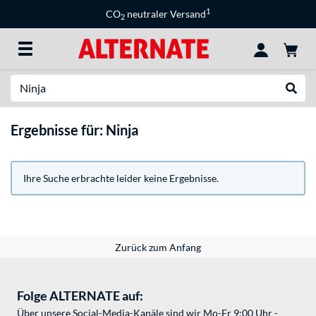
1
CO
neutraler Versand
2
Suche
Suche
Ergebnisse für: Ninja
Ihre Suche erbrachte leider keine Ergebnisse.
Zurück zum Anfang
Folge ALTERNATE auf:
Über unsere Social-Media-Kanäle sind wir Mo-Fr 9:00 Uhr -