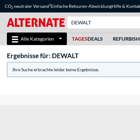
1
CO
neutraler Versand
Einfache Retouren-Abwicklung
Hilfe
&
Kontak
2
Alle Kategorien
TAGES
DEALS
REFURBIS
Ergebnisse für: DEWALT
Ihre Suche erbrachte leider keine Ergebnisse.