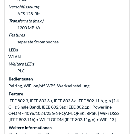
Verschlüsselung
AES 128-Bit
Transferrate (max.)
1200 MBit/s
Features
separate Strombuchse
LEDs
WLAN
Weitere LEDs
PLC
Bedientasten
Pairing, WiFi on/off, WPS, Werkseinstellung
Feature
IEEE 802.3, IEEE 802.3u, IEEE 802.3x, IEEE 802.11 b, g, n (2,4
GHz Single Band), IEEE 802.3az, IEEE 802.1p | Powerline
OFDM - 4096/1024/256/64-QAM, QPSK, BPSK | WiFi DSSS
(IEEE 802.11b) • Wi-Fi OFDM (IEEE 802.11g, n) • WiFi 13 |
Weitere Informationen