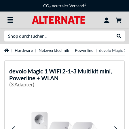
1
CO
neutraler Versand
2
Suche
Suche
Startseite
Hardware
Netzwerktechnik
Powerline
devolo Magic 1 
devolo
Magic 1 WiFi 2-1-3 Multikit mini,
Powerline + WLAN
(3 Adapter)