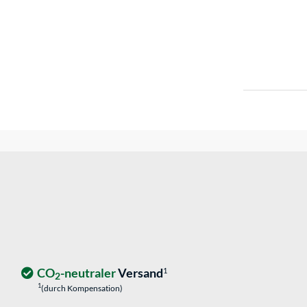
CO
-neutraler
Versand
1
2
1
(durch Kompensation)