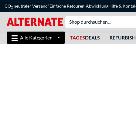
1
CO
neutraler Versand
Einfache Retouren-Abwicklung
Hilfe
&
Kontak
2
Alle Kategorien
TAGES
DEALS
REFURBIS