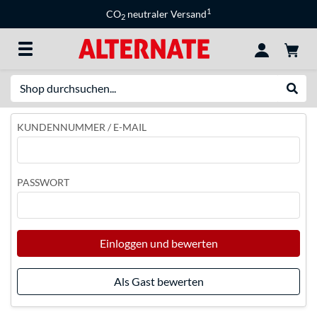
1
CO
neutraler Versand
2
Suche
Suche
KUNDENNUMMER / E-MAIL
PASSWORT
Einloggen und bewerten
Als Gast bewerten