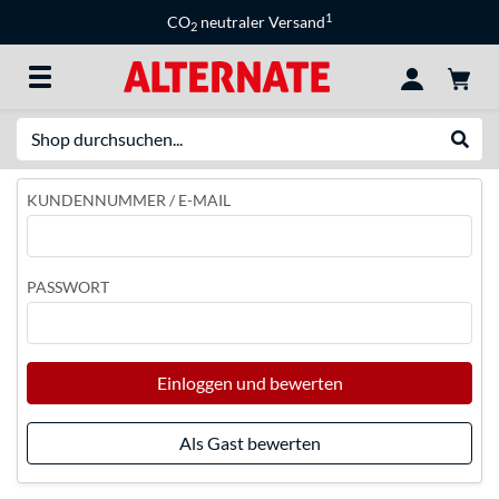
1
CO
neutraler Versand
2
Suche
Suche
KUNDENNUMMER / E-MAIL
PASSWORT
Einloggen und bewerten
Als Gast bewerten