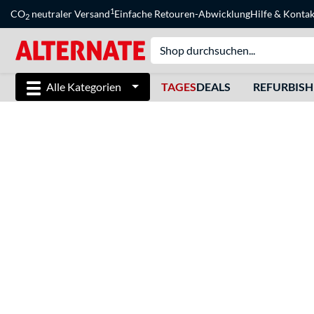
1
CO
neutraler Versand
Einfache Retouren-Abwicklung
Hilfe
&
Kontak
2
Alle Kategorien
TAGES
DEALS
REFURBIS