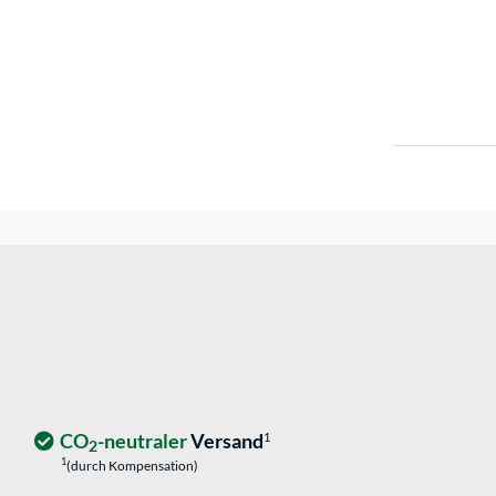
CO
-neutraler
Versand
1
2
1
(durch Kompensation)