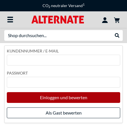
1
CO
neutraler Versand
2
Suche
Suche
KUNDENNUMMER / E-MAIL
PASSWORT
Einloggen und bewerten
Als Gast bewerten