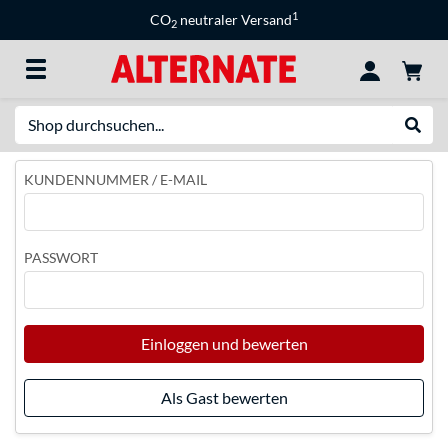
1
CO
neutraler Versand
2
Suche
Suche
KUNDENNUMMER / E-MAIL
PASSWORT
Einloggen und bewerten
Als Gast bewerten