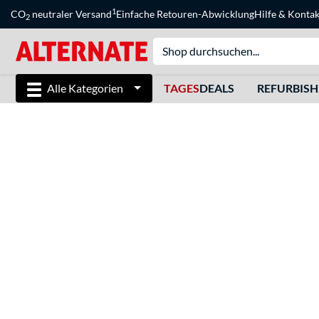
1
CO
neutraler Versand
Einfache Retouren-Abwicklung
Hilfe
&
Kontak
2
Alle Kategorien
TAGES
DEALS
REFURBIS