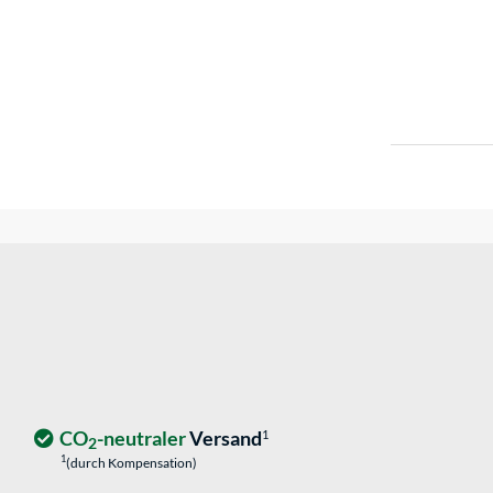
CO
-neutraler
Versand
1
2
1
(durch Kompensation)