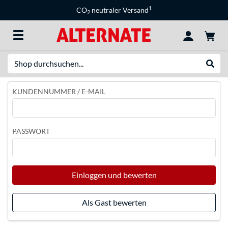
1
CO
neutraler Versand
2
Suche
Suche
KUNDENNUMMER / E-MAIL
PASSWORT
Einloggen und bewerten
Als Gast bewerten