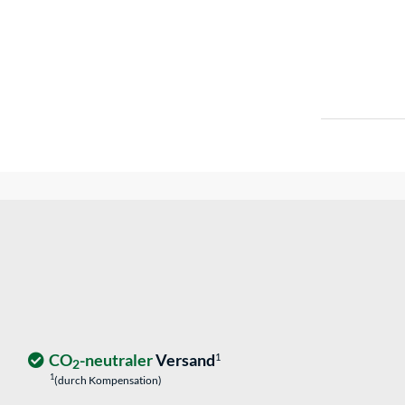
CO
-neutraler
Versand
1
2
1
(durch Kompensation)