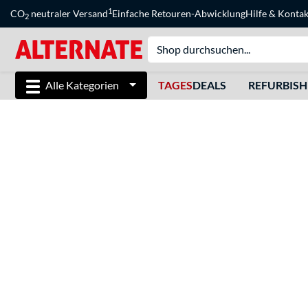
1
CO
neutraler Versand
Einfache Retouren-Abwicklung
Hilfe
&
Kontak
2
Alle Kategorien
TAGES
DEALS
REFURBIS