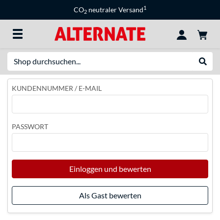
1
CO
neutraler Versand
2
Suche
Suche
KUNDENNUMMER / E-MAIL
PASSWORT
Einloggen und bewerten
Als Gast bewerten