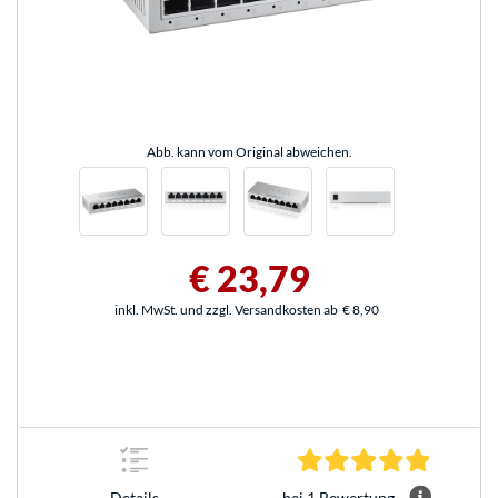
Abb. kann vom Original abweichen.
€ 23,79
inkl. MwSt. und zzgl. Versandkosten ab
€ 8,90
5.0 Stern
bei 1 Bewertung
Details