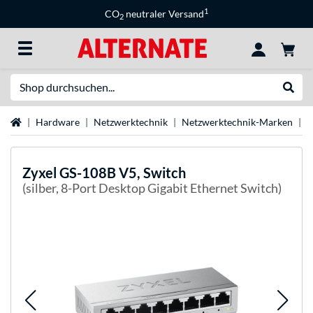
1
CO
neutraler Versand
2
Suche
Suche
Startseite
Hardware
Netzwerktechnik
Netzwerktechnik-Marken
Z
Zyxel
GS-108B V5, Switch
(silber, 8-Port Desktop Gigabit Ethernet Switch)