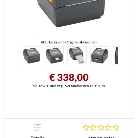
Abb. kann vom Original abweichen.
€ 338,00
inkl. MwSt. und zzgl. Versandkosten ab
€ 8,90
0.0 Stern
Jetzt bewerten
Details