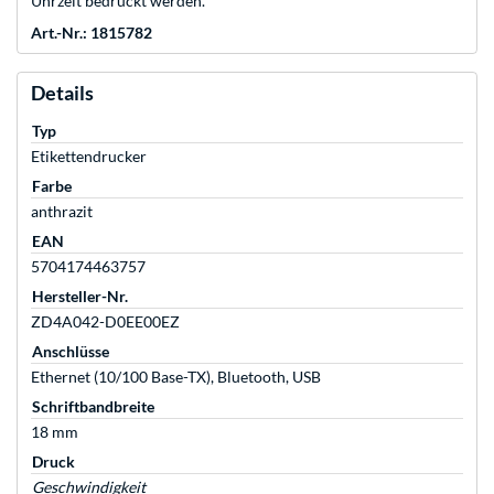
Uhrzeit bedruckt werden.
Art.-Nr.: 1815782
Details
Typ
Etikettendrucker
Farbe
anthrazit
EAN
5704174463757
Hersteller-Nr.
ZD4A042-D0EE00EZ
Anschlüsse
Ethernet (10/100 Base-TX), Bluetooth, USB
Schriftbandbreite
18 mm
Druck
Geschwindigkeit