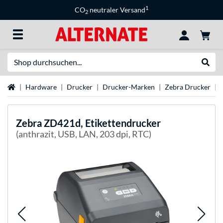
1
CO
neutraler Versand
2
Suche
Suche
Startseite
Hardware
Drucker
Drucker-Marken
Zebra Drucker
Zebra
ZD421d, Etikettendrucker
(anthrazit, USB, LAN, 203 dpi, RTC)