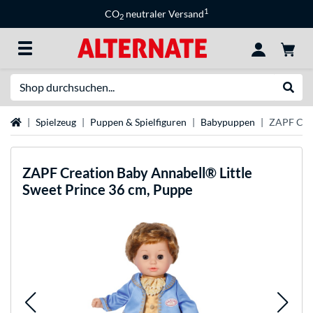
1
CO
neutraler Versand
2
Suche
Suche
Startseite
Spielzeug
Puppen & Spielfiguren
Babypuppen
ZAPF Crea
ZAPF Creation
Baby Annabell® Little
Sweet Prince 36 cm, Puppe