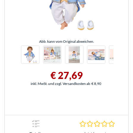
Abb. kann vom Original abweichen.
€ 27,69
inkl. MwSt. und zzgl. Versandkosten ab
€ 8,90
0.0 Stern