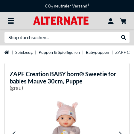
1
CO
neutraler Versand
2
Suche
Suche
Startseite
Spielzeug
Puppen & Spielfiguren
Babypuppen
ZAPF Crea
ZAPF Creation
BABY born® Sweetie for
babies Mauve 30cm, Puppe
(grau)