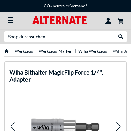
1
CO
neutraler Versand
2
Suche
Suche
Startseite
Werkzeug
Werkzeug-Marken
Wiha Werkzeug
Wiha Bith
Wiha
Bithalter MagicFlip Force 1/4",
Adapter