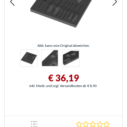
Abb. kann vom Original abweichen.
€ 36,19
inkl. MwSt. und zzgl. Versandkosten ab
€ 8,90
0.0 Stern