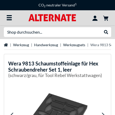
1
CO
neutraler Versand
2
Suche
Suche
Startseite
Werkzeug
Handwerkzeug
Werkzeugsets
Wera 9813 Scha
Wera
9813 Schaumstoffeinlage für Hex
Schraubendreher Set 1, leer
(schwarz/grau, für Tool Rebel Werkstattwagen)