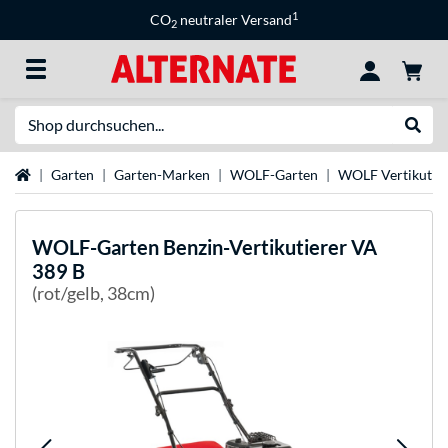
1
CO
neutraler Versand
2
Suche
Suche
Startseite
Garten
Garten-Marken
WOLF-Garten
WOLF Vertikutie
WOLF-Garten
Benzin-Vertikutierer VA
389 B
(rot/gelb, 38cm)