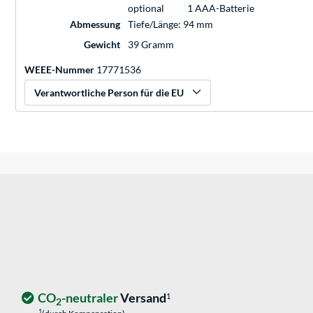
optional
1 AAA-Batterie
Abmessung
Tiefe/Länge: 94 mm
Gewicht
39 Gramm
WEEE-Nummer
17771536
Verantwortliche Person für die EU
CO
-neutraler
Versand
1
2
1