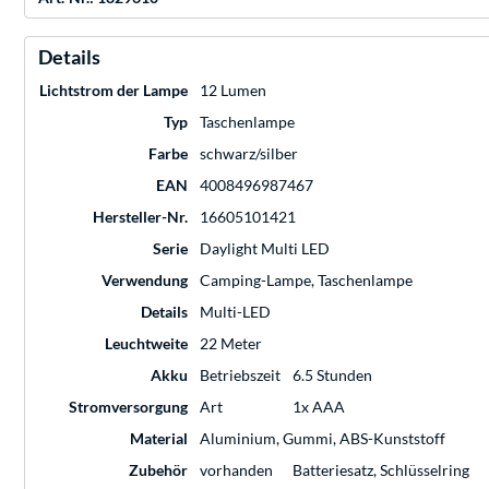
Details
Lichtstrom der Lampe
12 Lumen
Typ
Taschenlampe
Farbe
schwarz/silber
EAN
4008496987467
Hersteller-Nr.
16605101421
Serie
Daylight Multi LED
Verwendung
Camping-Lampe, Taschenlampe
Details
Multi-LED
Leuchtweite
22 Meter
Akku
Betriebszeit
6.5 Stunden
Stromversorgung
Art
1x AAA
Material
Aluminium, Gummi, ABS-Kunststoff
Zubehör
vorhanden
Batteriesatz, Schlüsselring