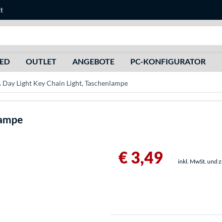
t
Suche
HED
OUTLET
ANGEBOTE
PC-KONFIGURATOR
Day Light Key Chain Light, Taschenlampe
lampe
€ 3,49
inkl. MwSt. und 