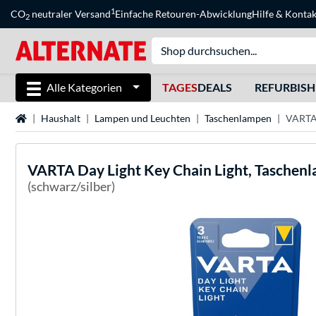
1
CO
neutraler Versand
Einfache Retouren-Abwicklung
Hilfe
&
Kontak
2
Alle Kategorien
TAGES
DEALS
REFURBIS
Startseite
Haushalt
Lampen und Leuchten
Taschenlampen
VARTA 
VARTA
Day Light Key Chain Light, Taschen
(schwarz/silber)