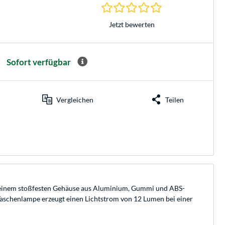
0.0 Sterne bei 0 Be
Jetzt bewerten
Sofort verfügbar
Vergleichen
Teilen
nd einem stoßfesten Gehäuse aus Aluminium, Gummi und ABS-
-Taschenlampe erzeugt einen Lichtstrom von 12 Lumen bei einer