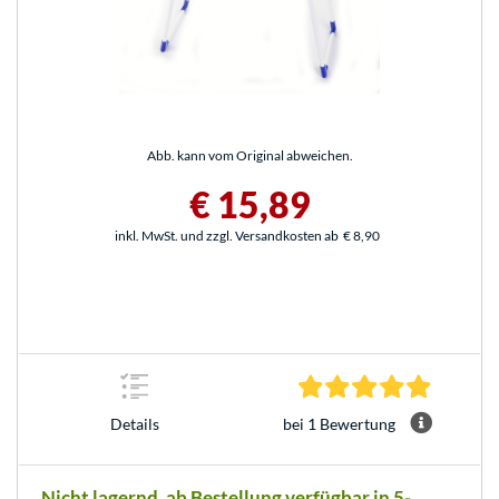
Abb. kann vom Original abweichen.
€ 15,89
inkl. MwSt. und zzgl. Versandkosten ab
€ 8,90
5.0 Stern
bei 1 Bewertung
Details
Nicht lagernd, ab Bestellung verfügbar in 5-