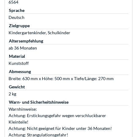
6564
Sprache
Deutsch
Zielgruppe
Kindergartenkinder, Schulkinder
Altersempfehlung
ab 36 Monaten
Material
Kunststoff
Abmessung
Breite: 630 mm x Höhe: 500 mm x Tiefe/Länge: 270 mm
Gewicht
2 kg
Warn- und Sicherheitshinweise
Warnhinweise:
Achtung: Erstickungsgefahr wegen verschluckbarer
Kleinteile!
Achtung: Nicht geeignet für Kinder unter 36 Monaten!
Achtung: Strangulationsgefahr!