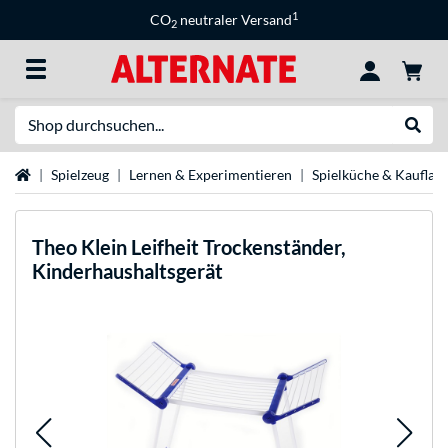
1
CO
neutraler Versand
2
Suche
Suche
Startseite
Spielzeug
Lernen & Experimentieren
Spielküche & Kauflad
Theo Klein
Leifheit Trockenständer,
Kinderhaushaltsgerät