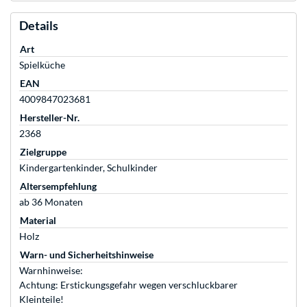
Details
Art
Spielküche
EAN
4009847023681
Hersteller-Nr.
2368
Zielgruppe
Kindergartenkinder, Schulkinder
Altersempfehlung
ab 36 Monaten
Material
Holz
Warn- und Sicherheitshinweise
Warnhinweise:
Achtung: Erstickungsgefahr wegen verschluckbarer
Kleinteile!