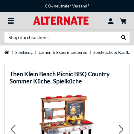
1
CO
neutraler Versand
2
Suche
Suche
Startseite
Spielzeug
Lernen & Experimentieren
Spielküche & Kauflad
Theo Klein
Beach Picnic BBQ Country
Sommer Küche, Spielküche