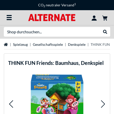
1
CO
neutraler Versand
2
Suche
Suche
Startseite
Spielzeug
Gesellschaftsspiele
Denkspiele
THINK FUN Fri
THINK FUN
Friends: Baumhaus, Denkspiel