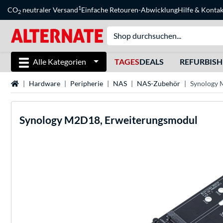
1
CO
neutraler Versand
Einfache Retouren-Abwicklung
Hilfe
&
Kontak
2
Alle Kategorien
TAGES
DEALS
REFURBIS
Startseite
Hardware
Peripherie
NAS
NAS-Zubehör
Synology 
Synology
M2D18, Erweiterungsmodul