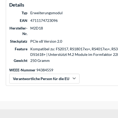
Details
Typ
Erweiterungsmodul
EAN
4711174723096
Hersteller-
M2D18
Nr.
Steckplatz
PCIe x8 Version 2.0
Feature
Kompatibel zu: FS2017, RS18017xs+, RS4017xs+, RS
DS1618+ | Unterstützt M.2 Module im Formfaktor 228
Gewicht
250 Gramm
WEEE-Nummer
94384559
Verantwortliche Person für die EU