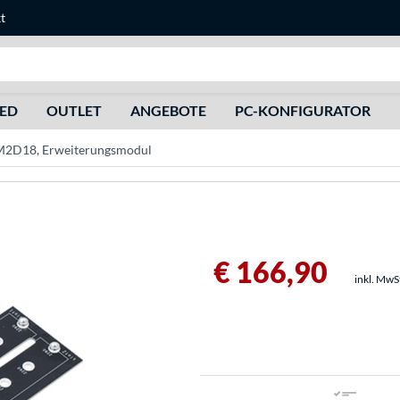
t
Suche
HED
OUTLET
ANGEBOTE
PC-KONFIGURATOR
M2D18, Erweiterungsmodul
€ 166,90
inkl. MwS