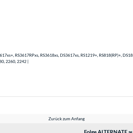
3617xs+, RS3617RPxs, RS3618xs, DS3617xs, RS1219+, RS818(RP)+, DS1
0, 2260, 2242 |
Zurück zum Anfang
Folge ALTERNATE au