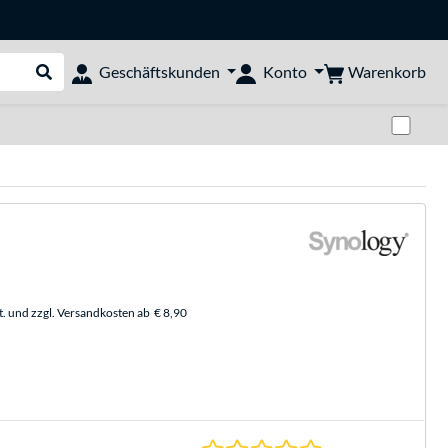
Warenkorb
Geschäftskunden
Konto
Suche durchführen
Zwi
t. und zzgl. Versandkosten ab
€ 8,90
0.0 Sterne bei 0 Be