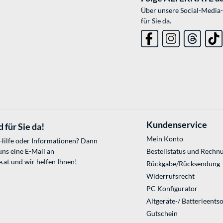
Über unsere Social-Media-
für Sie da.
Kundenservice
 für Sie da!
Mein Konto
 Hilfe oder Informationen? Dann
uns eine E-Mail an
Bestellstatus und Rechn
.at
und wir helfen Ihnen!
Rückgabe/Rücksendung
Widerrufsrecht
PC Konfigurator
Altgeräte-/ Batterieents
Gutschein