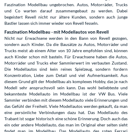
Faszination Modellbau ungebrochen. Autos, Motorräder, Trucks
und Co warten darauf zusammengebaut zu werden. Dabei
begeistert Revell nicht nur ältere Kunden, sondern auch junge
Bastler lassen sich immer wieder von Revell fesseln.
Faszination Modellbau - mit Modellautos von Revell
Nicht nur Erwachsene werden in den Bann von Revell gezogen,
sondern auch Kinder. Da die Bausätze zu Autos, Motorräder und
Trucks meist ab einem Alter von 10 Jahre empfohlen sind, können
auch Kinder schon mit basteln. Für Erwachsene haben die Autos,
Motorräder und Trucks eher Sammlerwert im verbauten Zustand.
Die Modellautos sind kein reines Spielzeug, sondern fordern
Konzentration, Liebe zum Detail und viel Aufmerksamkeit. Aus
diesem Grund gilt der Modellbau als komplexes Hobby, das je nach
Modell sehr anspruchsvoll sein kann. Das wohl beliebteste und
bekannteste Modellauto im Modellbau ist der VW Bus. Viele
Sammler verbinden mit diesem Modellauto viele Erinnerungen und
das Gefühl der Freiheit. Viele Modellautos werden gekauft, da man
eine persönliche Verbindungen dazu hat. Das Modellauto des
Trabant ist sogar historisch eine schöne Erinnerung. Doch auch das
ein oder andere Modellauto, das man im Original eher selten sieht
findet man im Modellbau. Das Modellauto des roten Ferrari