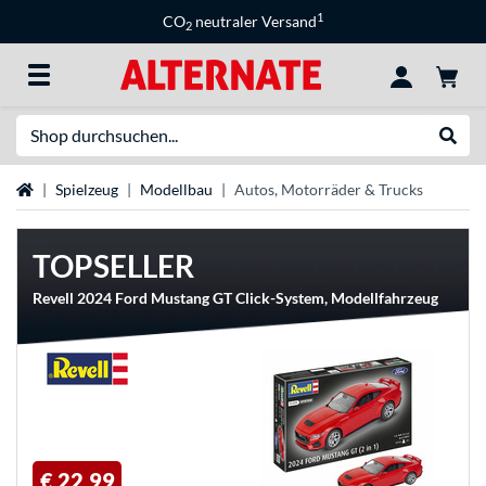
1
CO
neutraler Versand
2
Suche
Suche
Startseite
Spielzeug
Modellbau
Autos, Motorräder & Trucks
TOPSELLER
Revell 2024 Ford Mustang GT Click-System, Modellfahrzeug
€ 22,99