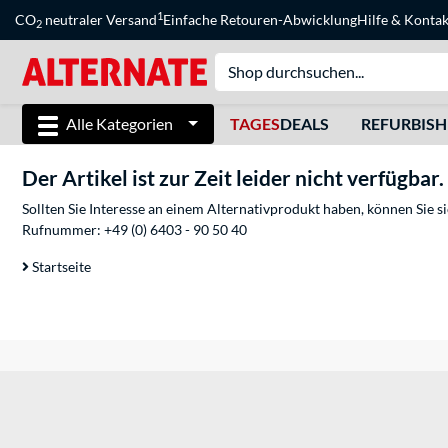
1
CO
neutraler Versand
Einfache Retouren-Abwicklung
Hilfe
&
Kontak
2
Alle Kategorien
TAGES
DEALS
REFURBIS
Der Artikel ist zur Zeit leider nicht verfügbar.
Sollten Sie Interesse an einem Alternativprodukt haben, können Sie 
Rufnummer:
+49 (0) 6403 - 90 50 40
Startseite